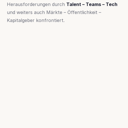
Herausforderungen durch
Talent – Teams – Tech
und weiters auch Märkte – Öffentlichkeit –
Kapitalgeber konfrontiert.
Diese Herausforderungen durch gezielte Strategien
und Maßnahmen konstruktiv wahrzunehmen
erfordert, die relevanten Beweggründe der
Beteiligten zu erkennen und sie aktiv zu gestalten.