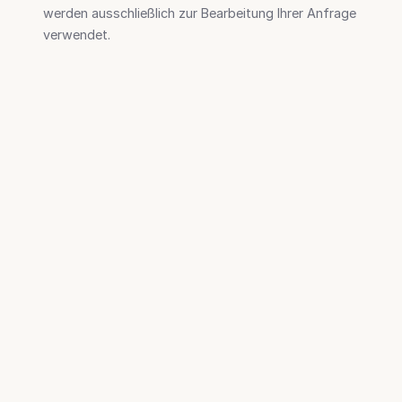
werden ausschließlich zur Bearbeitung Ihrer Anfrage
verwendet.
3. Rechtsgrundlage
Die Verarbeitung Ihrer Daten erfolgt auf Grundlage
von Art. 6 Abs. 1 lit. b DSGVO (Vertragsanbahnung
bzw. -erfüllung) sowie Art. 6 Abs. 1 lit. f DSGVO
(berechtigtes Interesse an der Beantwortung Ihrer
Anfrage).
4. Speicherdauer
Ihre personenbezogenen Daten werden nur so lange
gespeichert, wie es für die Bearbeitung Ihrer
Anfrage erforderlich ist oder gesetzliche
Aufbewahrungspflichten bestehen.