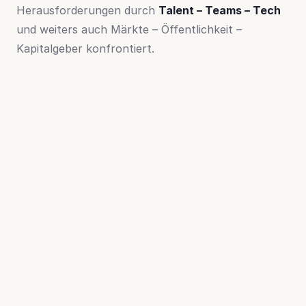
Herausforderungen durch
Talent – Teams – Tech
und weiters auch Märkte – Öffentlichkeit –
Kapitalgeber konfrontiert.
Diese Herausforderungen durch gezielte Strategien
und Maßnahmen konstruktiv wahrzunehmen
erfordert, die relevanten Beweggründe der
Beteiligten zu erkennen und sie aktiv zu gestalten.